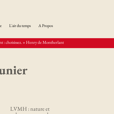
re
L'air du temps
A Propos
t : choisissez. » Henry de Montherlant
runier
Derniers articles
LVMH : nature et