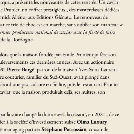
rque, a présenté les nouveautés de cette rentrée. Un caviar
e Prunier, un coffret prestigieux , des masterclasses dédiées
Yannick Alléno, aux Editions Glénat… Le renouveau de
ar ce trio de choc est en marche, sans oublier son mantra :
«
 premier producteur national de caviar avec la fierté de faire
e de la Dordogne
.
rs que la maison fondée par Emile Prunier qui fête son
uleversements ces dernières années. Avec un actionnaire
 90,
Pierre Bergé
, patron de la maison Yves Saint Laurent.
 couturier, familier du Sud-Ouest, avait plongé dans
abord une pisciculture en faillite, puis le restaurant Prunier
viar que la maison produisait déjà, ses huîtres, son
ar la suite changé la donne avec la cession, en 2021 , de ce
 à la société d’investissement suisse
Olma Luxury
me managing partner
Stéphane Petrossian
, cousin de