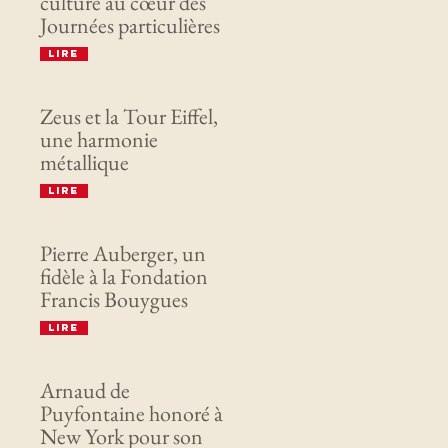
culture au cœur des
Journées particulières
Lire
Zeus et la Tour Eiffel,
une harmonie
métallique
Lire
Pierre Auberger, un
fidèle à la Fondation
Francis Bouygues
Lire
Arnaud de
Puyfontaine honoré à
New York pour son