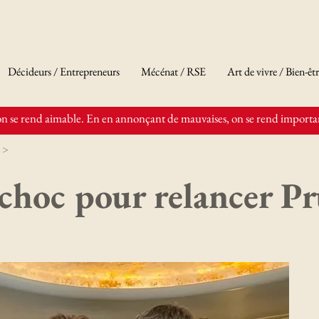
Décideurs / Entrepreneurs
Mécénat / RSE
Art de vivre / Bien-êt
n se rend aimable. En en annonçant de mauvaises, on se rend importan
 >
 choc pour relancer P