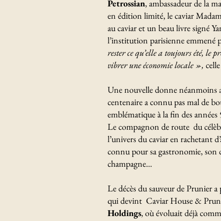
Petrossian
, ambassadeur de la ma
en édition limité, le caviar Madam
au caviar et un beau livre signé 
l’institution parisienne emmené p
rester ce qu’elle a toujours été, le
vibrer une économie locale »,
cell
Une nouvelle donne néanmoins alo
centenaire a connu pas mal de bo
emblématique à la fin des années
Le compagnon de route du célèbre
l’univers du caviar en rachetant d’
connu pour sa gastronomie, son ca
champagne…
Le décès du sauveur de Prunier a p
qui devint Caviar House & Prunier
Holdings
, où évoluait déjà com