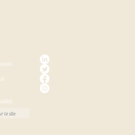
eneurs
tre
tialité