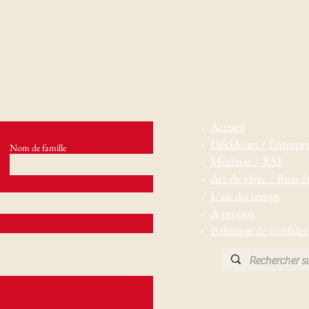
Accueil
Décideurs / Entrepr
Nom de famille
Mécénat / RSE
Art de vivre / Bien ê
L'air du temps
A propos
Politique de confiden