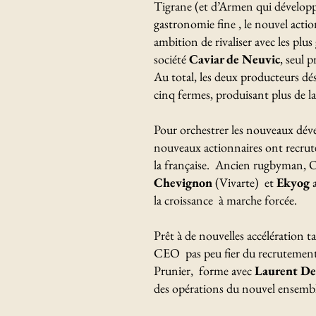
Tigrane (et d’Armen qui développa
gastronomie fine , le nouvel acti
ambition de rivaliser avec les pl
société
Caviar de Neuvic
, seul 
Au total, les deux producteurs dé
cinq fermes, produisant plus de la
Pour orchestrer les nouveaux dével
nouveaux actionnaires ont recruté
la française. Ancien rugbyman, O
Chevignon
(Vivarte) et
Ekyog
a
la croissance à marche forcée.
Prêt à de nouvelles accélération 
CEO pas peu fier du recrutement
Prunier, forme avec
Laurent De
des opérations du nouvel ensembl