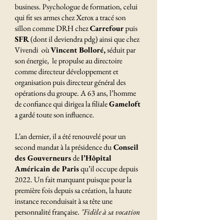
business. Psychologue de formation, celui
qui fit ses armes chez Xerox a tracé son
sillon comme DRH chez
Carrefour
puis
SFR
(dont il deviendra pdg) ainsi que chez
Vivendi où
Vincent Bolloré,
séduit par
son énergie, le propulse au directoire
comme directeur développement et
organisation puis directeur général des
opérations du groupe. A 63 ans, l’homme
de confiance qui dirigea la filiale
Gameloft
a gardé toute son influence.
L’an dernier, il a été renouvelé pour un
second mandat à la présidence du
Conseil
des Gouverneurs
de
l’Hôpital
Américain de Paris
qu’il occupe depuis
2022. Un fait marquant puisque pour la
première fois depuis sa création, la haute
instance reconduisait à sa tête une
personnalité française.
"Fidèle à sa vocation