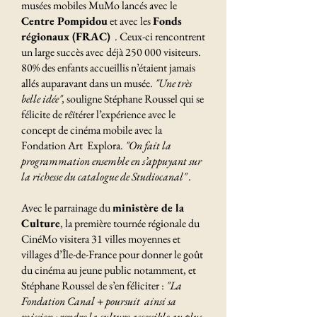
musées mobiles MuMo lancés avec le
Centre Pompidou
et avec les
Fonds
régionaux (FRAC)
. Ceux-ci rencontrent
un large succès avec déjà 250 000 visiteurs.
80% des enfants accueillis n’étaient jamais
allés auparavant dans un musée.
"Une très
belle idée",
souligne Stéphane Roussel qui se
félicite de réïtérer l’expérience avec le
concept de cinéma mobile avec la
Fondation Art Explora.
"On fait la
programmation ensemble en s’appuyant sur
la richesse du catalogue de Studiocanal" .
Avec le parrainage du
ministère de la
Culture
, la première tournée régionale du
CinéMo
visitera 31 villes moyennes et
villages d’Île-de-France pour donner le goût
du cinéma au jeune public notamment, et
Stéphane Roussel de s’en féliciter :
"La
Fondation Canal + poursuit ainsi sa
mission : rendre la culture accessible au plus