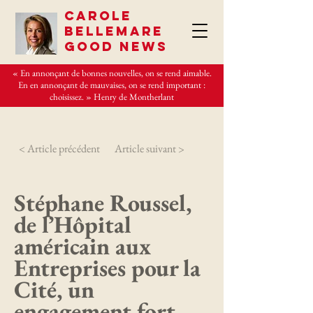
CAROLE
BELLEMARE
GOOD NEWS
« En annonçant de bonnes nouvelles, on se rend aimable.
En en annonçant de mauvaises, on se rend important :
choisissez. » Henry de Montherlant
< Article précédent
Article suivant >
Stéphane Roussel,
de l’Hôpital
américain aux
Entreprises pour la
Cité, un
engagement fort