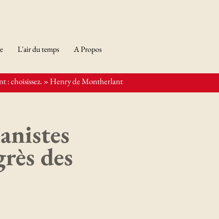
re
L'air du temps
A Propos
t : choisissez. » Henry de Montherlant
anistes
grès des