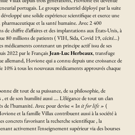
mille Villax depuis trois générations, Hovione est devenue
neurial portugais. Le groupe industriel déployé par la suite
 développé une solide expérience scientifique et exerce une
on pharmaceutique et la santé humaine. Avec 2 400
s de chiffre d’affaires et des implantations aux États-Unis, à
e 80 millions de patients ( VIH, Sida, Covid 19, cécité...)
es médicaments contenant un principe actif issu de ses
puis 2022 par le Français
Jean-Luc Herbeaux
, transfuge
e allemand, Hovione qui a connu depuis une croissance de
 de 10% à tous les nouveaux médicaments approuvés chaque
sbonne dit tout de sa puissance, de sa philosophie, de
, et de son humilité aussi .... L’élégance de tout un clan
ès de l’humanité. Avec pour devise « I
n it for life
»
(
Hovione et la famille Villax contribuent aussi à la société à
s concrets favorisant la recherche scientifique , la
tenant activement l’enseignement supérieur via des bourses