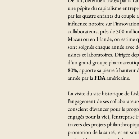
De fait, détenue à 100% par la fa
une pépite du capitalisme entrepre
par les quatre enfants du couple a
influence notoire sur l’innovati
collaborateurs, près de 500 million
Macau ou en Irlande, on estime qu
sont soignés chaque année avec d
usines et laboratoires. Dirigée de
d’un grand groupe pharmaceutiqu
80%, apporte sa pierre à hauteur
année par la
FDA
américaine.
La visite du site historique de Li
l’engagement de ses collaborateurs 
conscient d’avancer pour le progr
engagés pour la vie), l’entreprise 
travers des projets philanthropique
promotion de la santé, et en sou