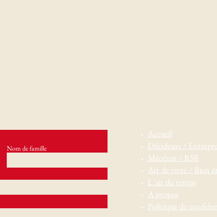
Accueil
Décideurs / Entrepr
Nom de famille
Mécénat / RSE
Art de vivre / Bien ê
L'air du temps
A propos
Politique de confiden