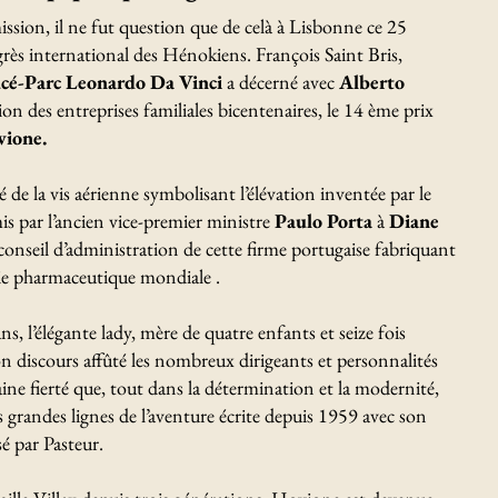
sion, il ne fut question que de celà à Lisbonne ce 25
rès international des Hénokiens. François Saint Bris,
cé-Parc Leonardo Da Vinci
a décerné avec
Alberto
tion des entreprises familiales bicentenaires, le 14 ème prix
ione.
é de la vis aérienne symbolisant l’élévation inventée par le
mis par l’ancien vice-premier ministre
Paulo Porta
à
Diane
onseil d’administration de cette firme portugaise fabriquant
trie pharmaceutique mondiale .
s, l’élégante lady, mère de quatre enfants et seize fois
 discours affûté les nombreux dirigeants et personnalités
ine fierté que, tout dans la détermination et la modernité,
 les grandes lignes de l’aventure écrite depuis 1959 avec son
é par Pasteur.