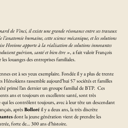
nard de Vinci, il existe une grande résonance entre ses travaux
de l’anatomie humaine, cette science mécanique, et les solutions
prise Hovione apporte à la réalisation de solutions innovantes
duisent guérison, santé et bien être »,
a fait valoir François
r les louanges des entreprises familiales.
nes est à ses yeux exemplaire. Fondée il y a plus de trente
des Hénokiens rassemble aujourd’hui 57 sociétés et familles
 été primé l’an dernier un groupe familial de BTP. Ces
 cents ans et toujours en excellente santé, sont très
 qui les contrôlent toujours, avec à leur tête un descendant
ançais, après
Bolloré
il y a deux ans, la très discrète
antes
dont la jeune génération vient de prendre les
rée, forte de... 300 ans d’histoire.