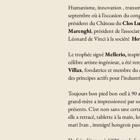
Humanisme, innovation , transmis
septembre où à l’occasion du cong
président du Château du
Clos Lu
Marenghi
, président de l’associa
Léonard de Vinci à la société
Hov
Le trophée signé
Mellerio,
inspir
célèbre artiste-ingénieur, a été re
Villax
, fondatrice et membre du c
des principes actifs pour l’indus
Toujours bon pied bon oeil à 90 an
grand-mère a impressionné par son
présents. C’est non sans une certa
elle a retracé, tablette à la main,
mari Ivan , immigré hongrois pass