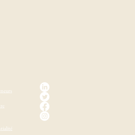
eneurs
tre
tialité