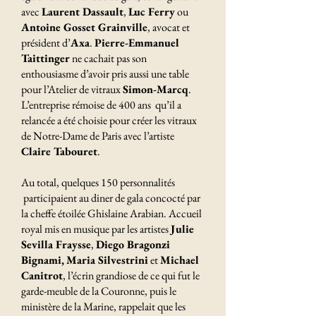
avec
Laurent Dassault
,
Luc Ferry
ou
Antoine Gosset Grainville
, avocat et
président d’
Axa
.
Pierre-Emmanuel
Taittinger
ne cachait pas son
enthousiasme d’avoir pris aussi une table
pour l’Atelier de vitraux
Simon-Marcq
.
L’entreprise rémoise de 400 ans qu’il a
relancée a été choisie pour créer les vitraux
de Notre-Dame de Paris avec l’artiste
Claire Tabouret
.
Au total, quelques 150 personnalités
participaient au diner de gala concocté par
la cheffe étoilée Ghislaine Arabian. Accueil
royal mis en musique par les artistes
Julie
Sevilla Fraysse
,
Diego Bragonzi
Bignami,
Maria Silvestrini
et
Michael
Canitrot
, l’écrin grandiose de ce qui fut le
garde-meuble de la Couronne, puis le
ministère de la Marine, rappelait que les