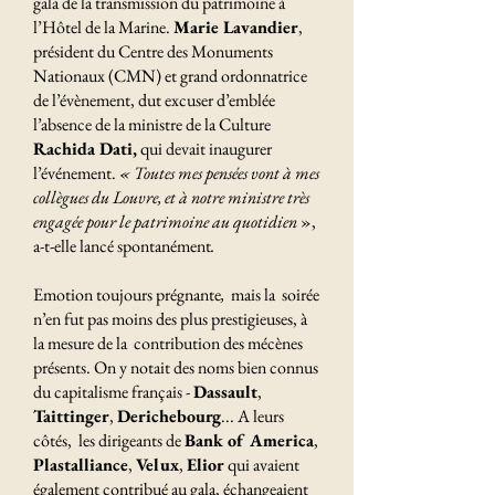
gala de la transmission du patrimoine à
l’Hôtel de la Marine.
Marie Lavandier
,
président du Centre des Monuments
Nationaux (CMN) et grand ordonnatrice
de l’évènement, dut excuser d’emblée
l’absence de la ministre de la Culture
Rachida Dati,
qui devait inaugurer
l’événement.
«
Toutes mes pensées vont à mes
collègues du Louvre, et à notre ministre très
engagée pour le patrimoine au quotidien
»,
a-t-elle lancé spontanément
.
Emotion toujours prégnante
,
mais la soirée
n’en fut pas moins des plus prestigieuses, à
la mesure de la contribution des mécènes
présents. On y notait des noms bien connus
du capitalisme français -
Dassault
,
Taittinger
,
Derichebourg
... A leurs
côtés, les dirigeants de
Bank of America
,
Plastalliance
,
Velux
,
Elior
qui avaient
également contribué au gala, échangeaient