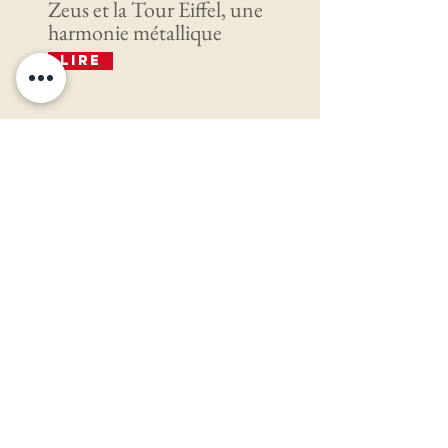
Zeus et la Tour Eiffel, une
harmonie métallique
Lire
Pierre Auberger, un fidèle à
la Fondation Francis
Bouygues
Lire
Arnaud de Puyfontaine
honoré à New York pour
son impact sur l’industrie
des médias
Lire