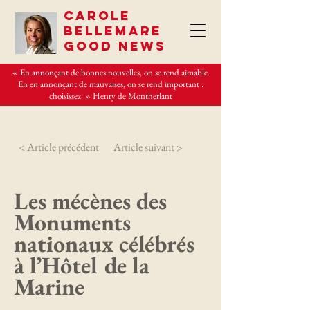
CAROLE
BELLEMARE
GOOD NEWS
« En annonçant de bonnes nouvelles, on se rend aimable.
En en annonçant de mauvaises, on se rend important :
choisissez. » Henry de Montherlant
< Article précédent
Article suivant >
Les mécènes des
Monuments
nationaux célébrés
à l’Hôtel de la
Marine