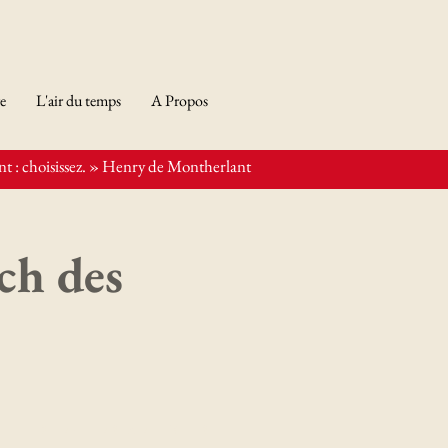
re
L'air du temps
A Propos
t : choisissez. » Henry de Montherlant
ch des
Derniers articles