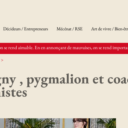
Décideurs / Entrepreneurs
Mécénat / RSE
Art de vivre / Bien-êt
n se rend aimable. En en annonçant de mauvaises, on se rend importan
 >
ny , pygmalion et coa
istes