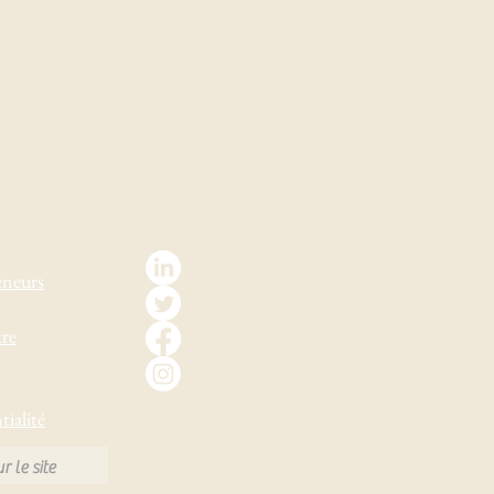
eneurs
tre
tialité