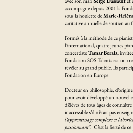
avec son mari
Serge Dassault
et 
accompagne depuis 2001 la
Fonda
sous la houlette de
Marie-Hélène
caritative annuelle de soutien au
Formés à la méthode de ce pianist
l’international, quatre jeunes pian
concertiste
Tamar Berala
, invit
Fondation SOS Talents est un trem
révéler au grand public. Ils partic
Fondation en Europe.
Docteur en philosophie, d’origin
pour avoir développé un nouvel e
d’élèves de tous âges de connaîtr
inaccessible s’il n’était pas ense
l’apprentissage complexe et labori
passionnant"
. C’est la fierté de 