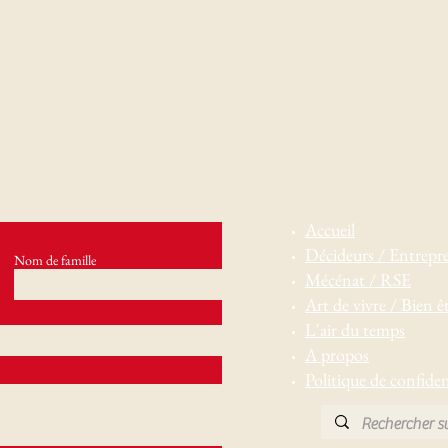
Accueil
Décideurs / Entrepr
Nom de famille
Mécénat / RSE
Art de vivre / Bien ê
L'air du temps
A propos
Politique de confiden