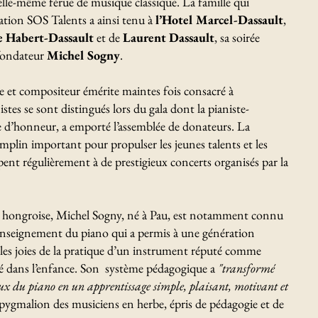
elle-même férue de musique classique. La famille qui
tion SOS Talents a ainsi tenu à
l’Hotel Marcel-Dassault
,
 Habert-Dassault
et de
Laurent Dassault
, sa soirée
 fondateur
Michel Sogny
.
e et compositeur émérite maintes fois consacré à
istes se sont distingués lors du gala dont la pianiste-
ée d’honneur, a emporté l’assemblée de donateurs. La
plin important pour propulser les jeunes talents et les
ipent régulièrement à de prestigieux concerts organisés par la
e hongroise, Michel Sogny, né à Pau, est notamment connu
nseignement du piano qui a permis à une génération
e les joies de la pratique d’un instrument réputé comme
igné dans l’enfance. Son système pédagogique a
"transformé
eux du piano en un apprentissage simple, plaisant, motivant et
ce pygmalion des musiciens en herbe, épris de pédagogie et de