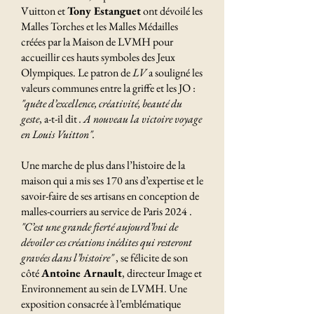
Vuitton et
Tony Estanguet
ont dévoilé les
Malles Torches et les Malles Médailles
créées par la Maison de LVMH pour
accueillir ces hauts symboles des Jeux
Olympiques. Le patron de
LV
a souligné les
valeurs communes entre la griffe et les JO :
"quête d’excellence, créativité, beauté du
geste
, a-t-il dit
. A nouveau la victoire voyage
en Louis Vuitton".
Une marche de plus dans l’histoire de la
maison qui a mis ses 170 ans d’expertise et le
savoir-faire de ses artisans en conception de
malles-courriers au service de Paris 2024 .
"C’est une grande fierté aujourd’hui de
dévoiler ces créations inédites qui resteront
gravées dans l’histoire"
, se félicite de son
côté
Antoine Arnault
, directeur Image et
Environnement au sein de LVMH. Une
exposition consacrée à l’emblématique