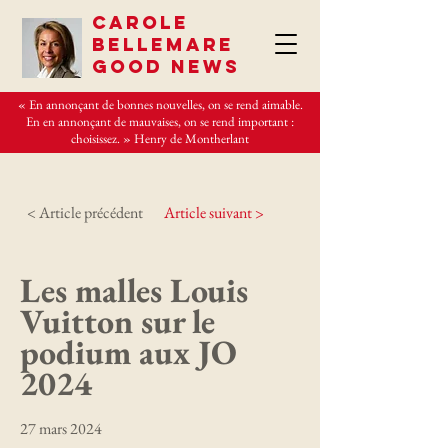
CAROLE
BELLEMARE
GOOD NEWS
« En annonçant de bonnes nouvelles, on se rend aimable.
En en annonçant de mauvaises, on se rend important :
choisissez. » Henry de Montherlant
< Article précédent
Article suivant >
Les malles Louis
Vuitton sur le
podium aux JO
2024
27 mars 2024