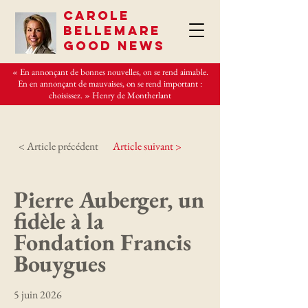
CAROLE
BELLEMARE
GOOD NEWS
« En annonçant de bonnes nouvelles, on se rend aimable.
En en annonçant de mauvaises, on se rend important :
choisissez. » Henry de Montherlant
< Article précédent
Article suivant >
Pierre Auberger, un
fidèle à la
Fondation Francis
Bouygues
5 juin 2026