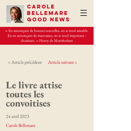
CAROLE
BELLEMARE
GOOD NEWS
« En annonçant de bonnes nouvelles, on se rend aimable.
En en annonçant de mauvaises, on se rend important :
choisissez. » Henry de Montherlant
< Article précédent
Article suivant >
Le livre attise
toutes les
convoitises
24 avril 2023
Carole Bellemare