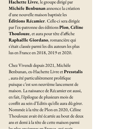
Hachette Livre
, le groupe dirigé par
Michèle Benbunan
annonce la création
d'une nouvelle maison baptisée les
Éditions Récamier
. Celle-ci sera dirigée
par l’ex-patronne des éditions
Plon
,
Céline
Thoulouze
, et aura pour tête d’affiche
Raphaëlle Giordano
, romancière qui
s'était classée parmi les dix auteurs les plus
lus en France en 2018, 2019 et 2020.
Chez Vivendi depuis 2021, Michèle
Benbunan, ex-Hachette Livre et
Presstalis
, aura été particulièrement prolifique
puisque c’est son neuvième lancement de
maison. La naissance de Récamier est aussi,
en fait, l’épilogue de plusieurs mois de
conflit au sein d’Editis qu’elle aura dû gérer.
Nommée à la tête de Plon en 2020, Céline
Thoulouze avait été écartée au bout de deux
ans et demi à la tête de cette maison parmi
les plus anciennes en France, qui avait