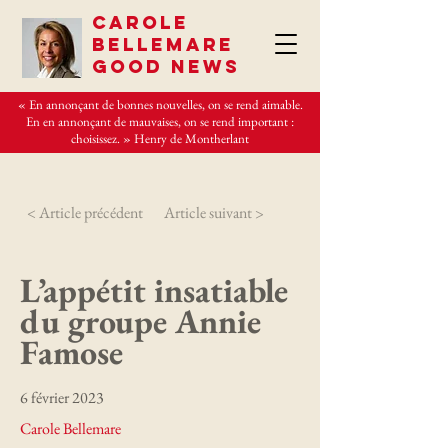
CAROLE
BELLEMARE
GOOD NEWS
« En annonçant de bonnes nouvelles, on se rend aimable.
En en annonçant de mauvaises, on se rend important :
choisissez. » Henry de Montherlant
< Article précédent
Article suivant >
L’appétit insatiable
du groupe Annie
Famose
6 février 2023
Carole Bellemare