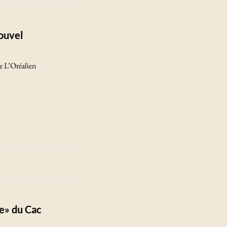
ouvel
e L’Oréalien
te» du Cac