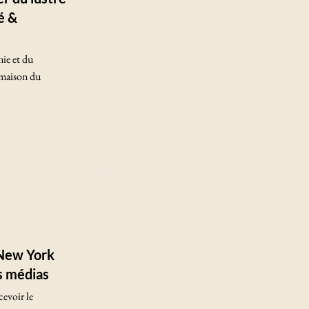
é &
ie et du
 maison du
 New York
es médias
cevoir le