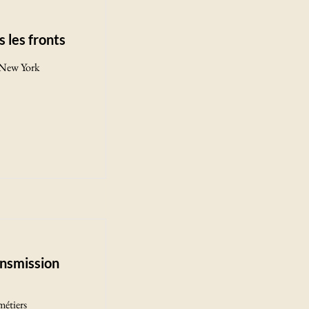
 les fronts
 New York
ansmission
étiers