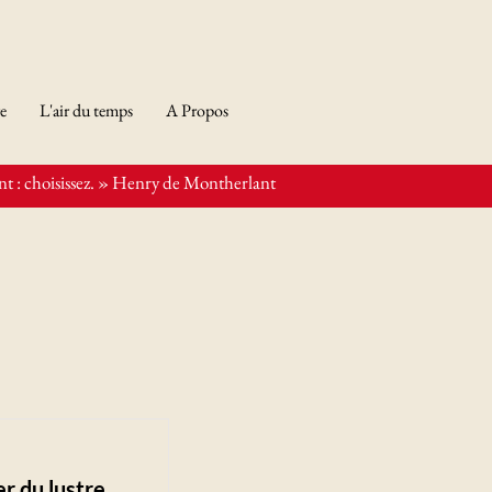
re
L'air du temps
A Propos
t : choisissez. » Henry de Montherlant
 du lustre