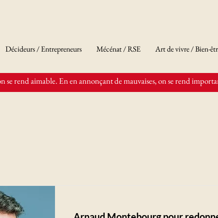
Décideurs / Entrepreneurs
Mécénat / RSE
Art de vivre / Bien-êt
n se rend aimable. En en annonçant de mauvaises, on se rend importan
Arnaud Montebourg pour redonner